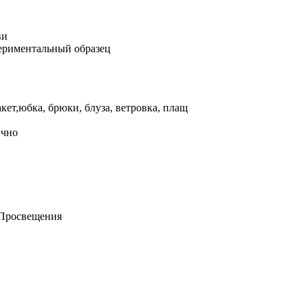
ви
ериментальный образец
кет,юбка, брюки, блуза, ветровка, плащ
ично
т Просвещения