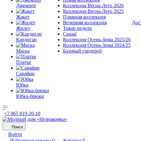
Джемпер
Коллекция Весна-Лето 2026
Коллекция Весна-Лето 2025
Жакет
Пляжная коллекция
Вечерняя коллекция
Дос
Жилет
Товар недели
Casual
Кардиган
Коллекция Осень-Зима 2025/26
Коллекция Осень-Зима 2024/25
Маска
Базовый гардероб
Платье
Сарафан
Юбка
Юбка-брюки
+7 965 819-20-10
Поиск
Войти
Избранные товары
0
Корзина
0