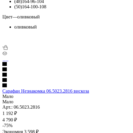
(48)164-96-104
(50)164-100-108
Цвет
—
оливковый
оливковый
Сарафан Незнакомка 06.5023.2816 вискоза
Мало
Мало
Арт.: 06.5023.2816
1 192
₽
4 790 ₽
-
75
%
Экономия
3 598 ₽